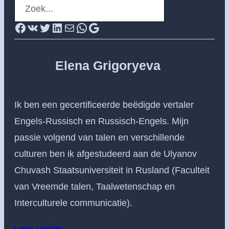
S
e
Facebook
VK
Twitter
LinkedIn
E-mail
Neem contact op via whatsapp
Google
a
r
Elena Grigoryeva
c
h
Ik ben een gecertificeerde beëdigde vertaler
Engels-Russisch en Russisch-Engels. Mijn
passie volgend van talen en verschillende
culturen ben ik afgestudeerd aan de Ulyanov
Chuvash Staatsuniversiteit in Rusland (Faculteit
van Vreemde talen, Taalwetenschap en
Interculturele communicatie).
Lees verder…