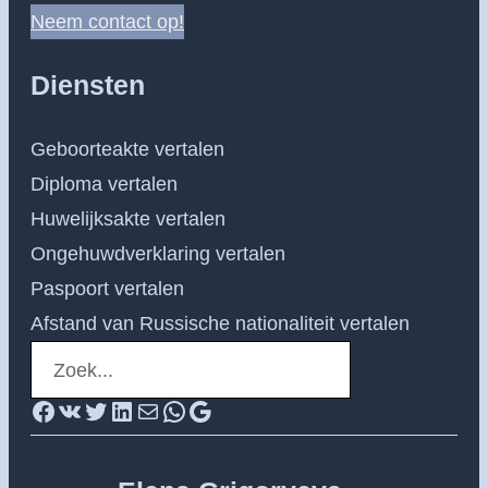
Neem contact op!
Diensten
Geboorteakte vertalen
Diploma vertalen
Huwelijksakte vertalen
Ongehuwdverklaring vertalen
Paspoort vertalen
Afstand van Russische nationaliteit vertalen
S
e
Facebook
VK
Twitter
LinkedIn
E-mail
Neem contact op via whatsapp
Google
a
r