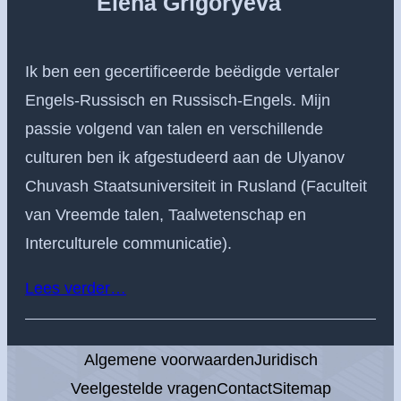
Elena Grigoryeva
c
h
Ik ben een gecertificeerde beëdigde vertaler
Engels-Russisch en Russisch-Engels. Mijn
passie volgend van talen en verschillende
culturen ben ik afgestudeerd aan de Ulyanov
Chuvash Staatsuniversiteit in Rusland (Faculteit
van Vreemde talen, Taalwetenschap en
Interculturele communicatie).
Lees verder…
Algemene voorwaarden
Juridisch
Veelgestelde vragen
Contact
Sitemap