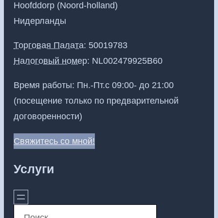
Hoofddorp (Noord-holland)
Нидерланды
Торговая Палата
: 50019783
Налоговый номер
:
NL002479925B60
Время работы: Пн.-Пт.с 09:00- до 21:00
(посещение только по предварительной
договоренности)
Свяжитесь со мной!
Услуги
S