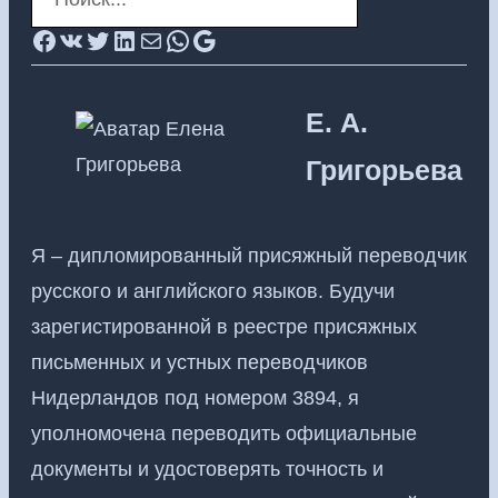
e
Facebook
ВКонтакте
Twitter
LinkedIn
Почта
Neem contact op via whatsapp
Google
a
r
Е. А.
c
h
Григорьева
Я – дипломированный присяжный переводчик
русского и английского языков. Будучи
зарегистированной в реестре присяжных
письменных и устных переводчиков
Нидерландов под номером 3894, я
уполномочена переводить официальные
документы и удостоверять точность и